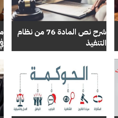
شرح نص المادة 76 من نظام
ما
التنفيذ
في