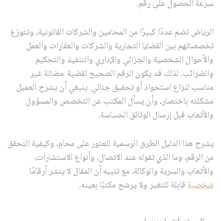
سرعة الحصول على رقم.
الرياض تضم عددًا كبيرًا من المحامين والشركات القانونية، وتتوزع
تخصصاتهم بين القضايا التجارية والشركات والعقارات والعمل
والأحوال الشخصية والجزائي والإداري والتنفيذ والتحكيم
والضرائب. لذلك قد يكون الرقم الصحيح لقضية حضانة غير
مناسب لنزاع استحواذ أو تحقيق جنائي. ينبغي أن يشرح العميل
مشكلته باختصار، وأن يسأل المكتب عن التخصص والمسؤول
والأتعاب قبل إرسال الوثائق الحساسة.
يشرح هذا الدليل الطرق الرسمية للعثور على محامٍ، وكيفية التحقق
من الرقم، وما الذي تقوله عند الاتصال، وأنواع الاستشارات،
والأتعاب والسرية والوكالة، مع تنبيه أن المقال لا ينشر أرقامًا
شخصية
قابلة للتغير ولا يرشح مكتبًا بعينه.