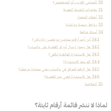
30
المحامي القريب أم المتخصص؟
31
مؤشرات الخدمة المهنية
32
أخطاء المتصل
33
روابط رسمية وداخلية
34
أسئلة شائعة
34.1
أين أجد أرقام محامين مرخصين بالرياض؟
34.2
هل يجوز إرسال أوراق القضية على واتساب؟
34.3
هل الاستشارة الهاتفية تكفي؟
34.4
كم سعر الاستشارة؟
34.5
هل الرقم الموثق في واتساب يعني محاميًا مرخصًا؟
34.6
هل الاستشارة تعني بدء القضية؟
35
الخلاصة
لماذا لا ننشر قائمة أرقام ثابتة؟