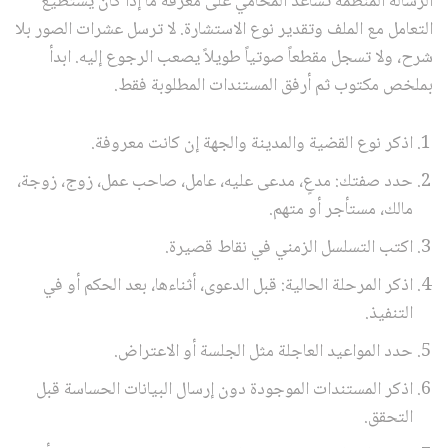
الرسالة المنظمة تساعد المحامي على معرفة ما إذا كان يستطيع
التعامل مع الملف وتقدير نوع الاستشارة. لا ترسل عشرات الصور بلا
شرح، ولا تسجل مقطعاً صوتياً طويلاً يصعب الرجوع إليه. ابدأ
بملخص مكتوب ثم أرفق المستندات المطلوبة فقط.
اذكر نوع القضية والمدينة والجهة إن كانت معروفة.
حدد صفتك: مدعٍ، مدعى عليه، عامل، صاحب عمل، زوج، زوجة،
مالك، مستأجر أو متهم.
اكتب التسلسل الزمني في نقاط قصيرة.
اذكر المرحلة الحالية: قبل الدعوى، أثناءها، بعد الحكم أو في
التنفيذ.
حدد المواعيد العاجلة مثل الجلسة أو الاعتراض.
اذكر المستندات الموجودة دون إرسال البيانات الحساسة قبل
التحقق.