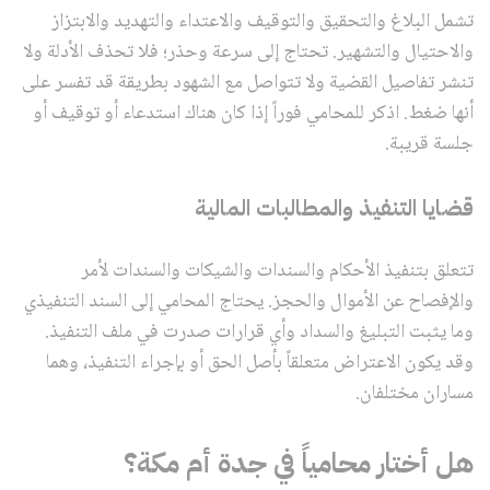
تشمل البلاغ والتحقيق والتوقيف والاعتداء والتهديد والابتزاز
والاحتيال والتشهير. تحتاج إلى سرعة وحذر؛ فلا تحذف الأدلة ولا
تنشر تفاصيل القضية ولا تتواصل مع الشهود بطريقة قد تفسر على
أنها ضغط. اذكر للمحامي فوراً إذا كان هناك استدعاء أو توقيف أو
جلسة قريبة.
قضايا التنفيذ والمطالبات المالية
تتعلق بتنفيذ الأحكام والسندات والشيكات والسندات لأمر
والإفصاح عن الأموال والحجز. يحتاج المحامي إلى السند التنفيذي
وما يثبت التبليغ والسداد وأي قرارات صدرت في ملف التنفيذ.
وقد يكون الاعتراض متعلقاً بأصل الحق أو بإجراء التنفيذ، وهما
مساران مختلفان.
هل أختار محامياً في جدة أم مكة؟