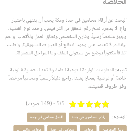
الخلاصة
البحث عن أرقام محامين في جدة ومكة يجب أن ينتهي باختيار
واعٍ، لا بمجرد نسخ رقم. تحقق من الترخيص، وحدد نوع القضية،
وجهز ملخصاً زمنياً، وقارن التخصص ونطاق العمل والأتعاب، واحم
بياناتك. لا تعتمد على وعود النتائج أو العبارات التسويقية، واطلب
اتفاقاً مكتوباً يوضح من سيتولى الملف وما المراحل المشمولة.
تنبيه:
المعلومات الواردة للتوعية العامة ولا تعد استشارة قانونية
خاصة أو توصية بمحامٍ بعينه. راجع دليلاً رسمياً ومحامياً مرخصاً
وفق ظروف قضيتك.
5/5 - (149 صوت)
الوسوم:
ارقام المحامين في جدة
افضل محامي في جدة
دليل المحامين
محامي
محامي في جدة
محامي واتس اب