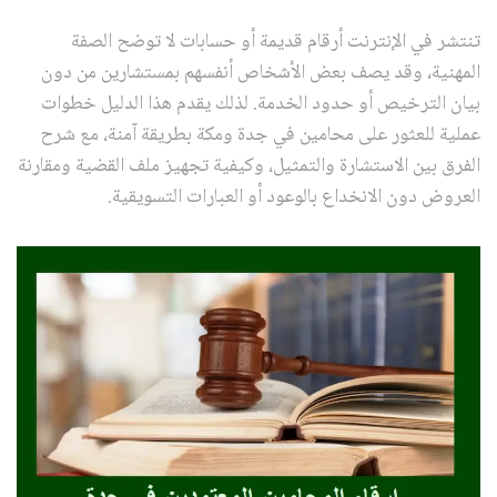
تنتشر في الإنترنت أرقام قديمة أو حسابات لا توضح الصفة
المهنية، وقد يصف بعض الأشخاص أنفسهم بمستشارين من دون
بيان الترخيص أو حدود الخدمة. لذلك يقدم هذا الدليل خطوات
عملية للعثور على محامين في جدة ومكة بطريقة آمنة، مع شرح
الفرق بين الاستشارة والتمثيل، وكيفية تجهيز ملف القضية ومقارنة
العروض دون الانخداع بالوعود أو العبارات التسويقية.