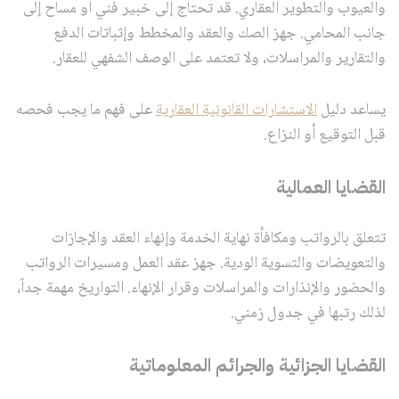
والعيوب والتطوير العقاري. قد تحتاج إلى خبير فني أو مساح إلى
جانب المحامي. جهز الصك والعقد والمخطط وإثباتات الدفع
والتقارير والمراسلات، ولا تعتمد على الوصف الشفهي للعقار.
يساعد دليل
الاستشارات القانونية العقارية
على فهم ما يجب فحصه
قبل التوقيع أو النزاع.
القضايا العمالية
تتعلق بالرواتب ومكافأة نهاية الخدمة وإنهاء العقد والإجازات
والتعويضات والتسوية الودية. جهز عقد العمل ومسيرات الرواتب
والحضور والإنذارات والمراسلات وقرار الإنهاء. التواريخ مهمة جداً،
لذلك رتبها في جدول زمني.
القضايا الجزائية والجرائم المعلوماتية