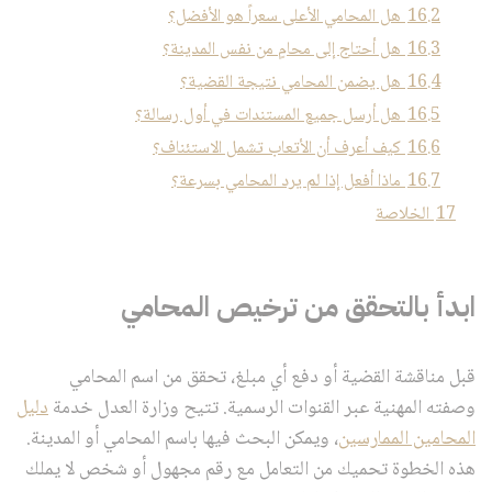
16.2
هل المحامي الأعلى سعراً هو الأفضل؟
16.3
هل أحتاج إلى محامٍ من نفس المدينة؟
16.4
هل يضمن المحامي نتيجة القضية؟
16.5
هل أرسل جميع المستندات في أول رسالة؟
16.6
كيف أعرف أن الأتعاب تشمل الاستئناف؟
16.7
ماذا أفعل إذا لم يرد المحامي بسرعة؟
17
الخلاصة
ابدأ بالتحقق من ترخيص المحامي
قبل مناقشة القضية أو دفع أي مبلغ، تحقق من اسم المحامي
وصفته المهنية عبر القنوات الرسمية. تتيح وزارة العدل خدمة
دليل
المحامين الممارسين
، ويمكن البحث فيها باسم المحامي أو المدينة.
هذه الخطوة تحميك من التعامل مع رقم مجهول أو شخص لا يملك