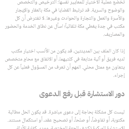
تخضع عملية الاختيار للمعايير نفسها: الترخيص والتخصص
والوضوح والسرية. قد ترتبط القضايا في مكة بالعقار والإيجار
والأسرة والعمل والتجارة والحوادث وغيرها. لا تفترض أن كل
مكتب في جدة يغطي مكة تلقائياً؛ اسأل عن نطاق الخدمة والحضور
والمصاريف.
إذا كان الملف بين المدينتين، قد يكون من الأنسب اختيار مكتب
لديه فريق أو آلية متابعة في كلتيهما، أو الاتفاق مع محامٍ متخصص
يتعاون مع ممثل محلي. المهم أن تعرف من المسؤول فعلياً عن كل
إجراء.
دور الاستشارة قبل رفع الدعوى
ليست كل مشكلة بحاجة إلى دعوى مباشرة. قد يكون الحل مطالبة
مكتوبة، أو تفاوضاً، أو صلحاً، أو تصحيح عقد، أو استكمال مستند.
الاستشارة المبكرة تكشف الجهة المختصة، ومدى كفاية الأدلة،