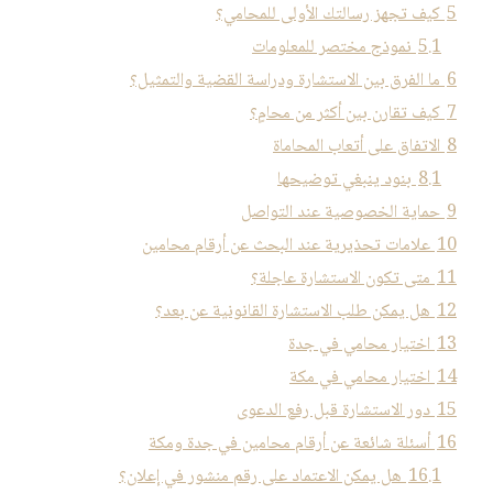
5
كيف تجهز رسالتك الأولى للمحامي؟
5.1
نموذج مختصر للمعلومات
6
ما الفرق بين الاستشارة ودراسة القضية والتمثيل؟
7
كيف تقارن بين أكثر من محامٍ؟
8
الاتفاق على أتعاب المحاماة
8.1
بنود ينبغي توضيحها
9
حماية الخصوصية عند التواصل
10
علامات تحذيرية عند البحث عن أرقام محامين
11
متى تكون الاستشارة عاجلة؟
12
هل يمكن طلب الاستشارة القانونية عن بعد؟
13
اختيار محامي في جدة
14
اختيار محامي في مكة
15
دور الاستشارة قبل رفع الدعوى
16
أسئلة شائعة عن أرقام محامين في جدة ومكة
16.1
هل يمكن الاعتماد على رقم منشور في إعلان؟