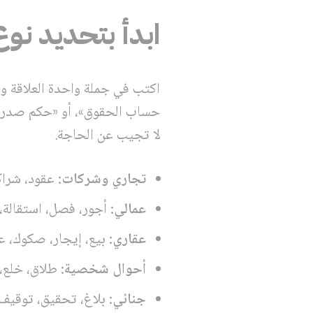
ابدأ بتحديد نو
اكتب في جملة واحدة العلاقة وا
حساب الحقوق»، أو «حكم صدر و
لا تجيب عن الحاجة.
تجاري وشركات:
عقود، شراك
عمالي:
أجور، فصل، استقالة،
عقاري:
بيع، إيجار، صكوك، ع
أحوال شخصية:
طلاق، خلع، 
جنائي:
بلاغ، تحقيق، توقيف،