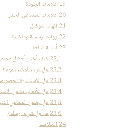
19
علامات الجودة
20
علامات تستدعي الحذر
21
إنهاء التوكيل
22
روابط رسمية وداخلية
23
أسئلة شائعة
23.1
كيف أختار أفضل محامي
23.2
هل قرب المكتب مهم؟
23.3
هل الاستشارة تخصم من
23.4
هل الأتعاب تشمل الاست
23.5
هل يضمن المحامي النت
23.6
ما أول شيء أرسله؟
24
الخلاصة