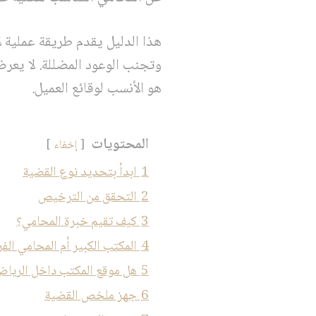
هذا الدليل يقدم طريقة عملية ل
وتجنب الوعود المضللة. لا يعرض
هو الأنسب لوقائع العميل.
المحتويات
إخفاء
1
ابدأ بتحديد نوع القضية
2
التحقق من الترخيص
3
كيف تقيم خبرة المحامي؟
4
المكتب الكبير أم المحامي الف
5
هل موقع المكتب داخل الريا
6
جهز ملخص القضية