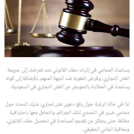
يساعدك المحامي في إثبات حقك القانوني عند تعرضك إلى جريمة
الغش التجاري، وفرض العقوبة ضد الجهة المتهم، بالإضافة إلى كونه
يساعدك في المطالبة بالتعويض عن الغش التجاري في السعودية.
لذا في حالة الرغبة حول رفع دعوى غش تجاري، عليك البحث حول
محامي خبير في التصدي لتلك الجرائم، والتعامل معها باحترافية
مطلقة حتى يتمكن من تقديم المساعدة في تحصيل حقك القانوني،
ومعاقبة الجاني الحقيقي.