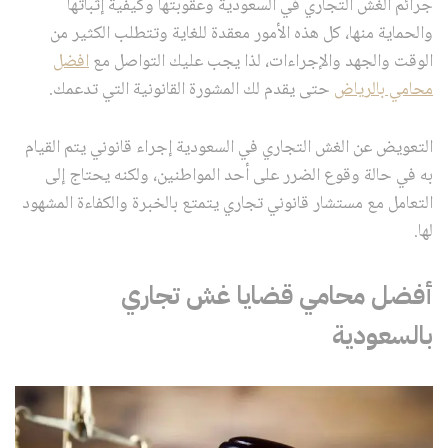
جرائم الغش التجاري في السعودية وعقوبتها وكيفية إثباتها
والحماية منها، كل هذه الأمور معقدة للغاية وتتطلب الكثير من
الوقت والجهد والإجراءات، لذا يجب عليك التواصل مع
افضل
محامي بالرياض
حتى يقدم لك المشورة القانونية التي تدعمك.
التعويض عن الغش التجاري في السعودية إجراء قانوني يتم القيام
به في حالة وقوع الضرر على أحد المواطنين، ولكنه يحتاج إلى
التعامل مع مستشار قانوني تجاري يتمتع بالخبرة والكفاءة المشهود
لها.
أفضل محامي قضايا غش تجاري
بالسعودية