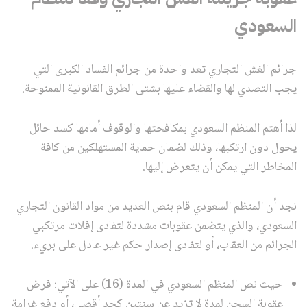
السعودي
جرائم الغش التجاري تعد واحدة من جرائم الفساد الكبرى التي
يجب التصدي لها والقضاء عليها بشتى الطرق القانونية الممنوحة.
لذا أهتم المنظم السعودي بمكافحتها والوقوف أمامها كسد حائل
يحول دون ارتكبها، وذلك لضمان حماية المستهلكين من كافة
المخاطر التي يمكن أن يتعرض إليها.
نجد أن المنظم السعودي قام بنص العديد من مواد القانون التجاري
السعودي، والذي يتضمن عقوبات مشددة لتفادى إفلات مرتكبي
الجرائم من العقاب، أو لتفادى إصدار حكم غير عادل على بريء.
حيث نص المنظم السعودي في المدة (16) على الآتي: فرض
عقوبة السجن لمدة لا تزيد عن سنتين كحد أقصى، أو دفع غرامة