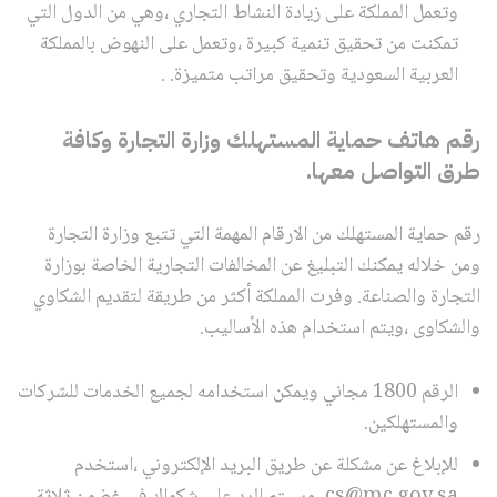
وتعمل المملكة على زيادة النشاط التجاري ،وهي من الدول التي
تمكنت من تحقيق تنمية كبيرة ،وتعمل على النهوض بالمملكة
العربية السعودية وتحقيق مراتب متميزة. .
رقم هاتف حماية المستهلك وزارة التجارة وكافة
طرق التواصل معها.
رقم حماية المستهلك من الارقام المهمة التي تتبع وزارة التجارة
ومن خلاله يمكنك التبليغ عن المخالفات التجارية الخاصة بوزارة
التجارة والصناعة. وفرت المملكة أكثر من طريقة لتقديم الشكاوي
والشكاوى ،ويتم استخدام هذه الأساليب.
الرقم 1800 مجاني ويمكن استخدامه لجميع الخدمات للشركات
والمستهلكين.
للإبلاغ عن مشكلة عن طريق البريد الإلكتروني ،استخدم
cs@mc.gov.sa ،وسيتم الرد على شكواك في غضون ثلاثة