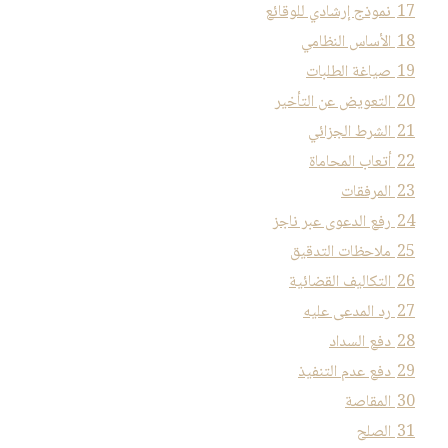
17
نموذج إرشادي للوقائع
18
الأساس النظامي
19
صياغة الطلبات
20
التعويض عن التأخير
21
الشرط الجزائي
22
أتعاب المحاماة
23
المرفقات
24
رفع الدعوى عبر ناجز
25
ملاحظات التدقيق
26
التكاليف القضائية
27
رد المدعى عليه
28
دفع السداد
29
دفع عدم التنفيذ
30
المقاصة
31
الصلح