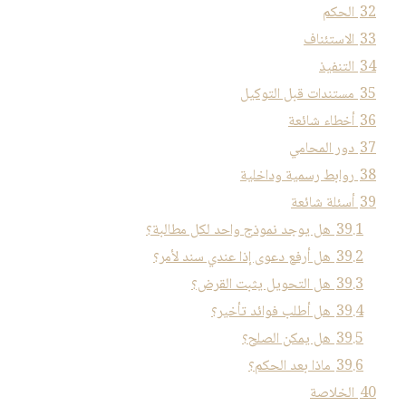
32
الحكم
33
الاستئناف
34
التنفيذ
35
مستندات قبل التوكيل
36
أخطاء شائعة
37
دور المحامي
38
روابط رسمية وداخلية
39
أسئلة شائعة
39.1
هل يوجد نموذج واحد لكل مطالبة؟
39.2
هل أرفع دعوى إذا عندي سند لأمر؟
39.3
هل التحويل يثبت القرض؟
39.4
هل أطلب فوائد تأخير؟
39.5
هل يمكن الصلح؟
39.6
ماذا بعد الحكم؟
40
الخلاصة