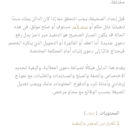
مختلفة.
قبل إعداد الصحيفة، يجب التحقق مما إذا كان الدائن يملك سندًا
تنفيذيًا مثل حكم أو
سند لأمر
مستوفٍ أو صلح موثق. في هذه
الحالة قد يكون المسار الصحيح هو التنفيذ عبر ناجز بدل رفع
دعوى جديدة. أما العقد أو الفاتورة أو التحويل الذي ينكره الخصم،
فيحتاج غالبًا إلى دعوى إثبات أمام المحكمة المختصة.
يقدم هذا الدليل هيكلًا لصياغة دعوى المطالبة، وكيفية تحديد
الاختصاص والصفة والمبلغ والمستندات والطلبات، مع نموذج
إرشادي وأمثلة للرد والدفوع. المعلومات عامة، ويجب تعديل
الصيغة بحسب الوقائع مع محامٍ مرخص.
المحتويات
إخفاء
1
الفرق بين الدعوى والتنفيذ