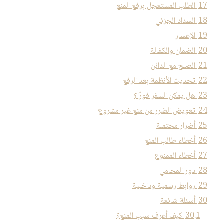
17
الطلب المستعجل برفع المنع
18
السداد الجزئي
19
الإعسار
20
الضمان والكفالة
21
الصلح مع الدائن
22
تحديث الأنظمة بعد الرفع
23
هل يمكن السفر فورًا؟
24
تعويض الضرر من منع غير مشروع
25
أضرار محتملة
26
أخطاء طالب المنع
27
أخطاء الممنوع
28
دور المحامي
29
روابط رسمية وداخلية
30
أسئلة شائعة
30.1
كيف أعرف سبب المنع؟