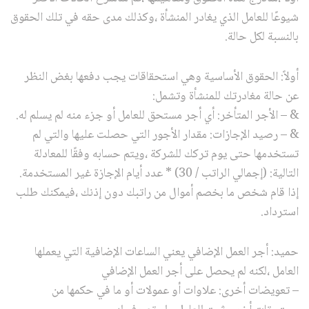
شيوعًا للعامل الذي يغادر المنشأة ،وكذلك مدى حقه في تلك الحقوق
بالنسبة لكل حالة.
أولاً: الحقوق الأساسية وهي استحقاقات يجب دفعها بغض النظر
عن حالة مغادرتك للمنشأة وتشمل:
& – الأجر المتأخر: أي أجر مستحق للعامل أو جزء منه لم يسلم له.
& – رصيد الإجازات: مقدار الأجور التي حصلت عليها والتي لم
تستخدمها حتى يوم تركك للشركة ،ويتم حسابه وفقًا للمعادلة
التالية: (إجمالي الراتب / 30) * عدد أيام الإجازة غير المستخدمة.
إذا قام شخص ما بخصم أموال من راتبك دون إذنك ،فيمكنك طلب
استرداد.
حميد: أجر العمل الإضافي يعني الساعات الإضافية التي يعملها
العامل ،لكنه لم يحصل على أجر العمل الإضافي
– تعويضات أخرى: علاوات أو عمولات أو ما في حكمها من