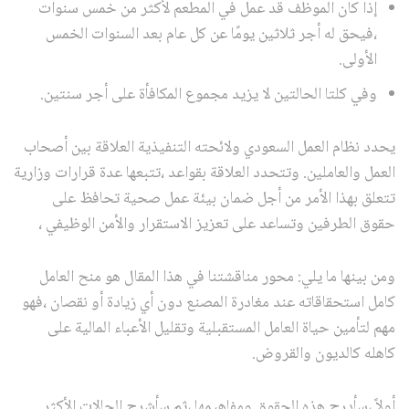
إذا كان الموظف قد عمل في المطعم لأكثر من خمس سنوات
،فيحق له أجر ثلاثين يومًا عن كل عام بعد السنوات الخمس
الأولى.
وفي كلتا الحالتين لا يزيد مجموع المكافأة على أجر سنتين.
يحدد نظام العمل السعودي ولائحته التنفيذية العلاقة بين أصحاب
العمل والعاملين. وتتحدد العلاقة بقواعد ،تتبعها عدة قرارات وزارية
تتعلق بهذا الأمر من أجل ضمان بيئة عمل صحية تحافظ على
حقوق الطرفين وتساعد على تعزيز الاستقرار والأمن الوظيفي ،
ومن بينها ما يلي: محور مناقشتنا في هذا المقال هو منح العامل
كامل استحقاقاته عند مغادرة المصنع دون أي زيادة أو نقصان ،فهو
مهم لتأمين حياة العامل المستقبلية وتقليل الأعباء المالية على
كاهله كالديون والقروض.
أولاً ،سأدرج هذه الحقوق ومفاهيمها ،ثم سأشرح الحالات الأكثر