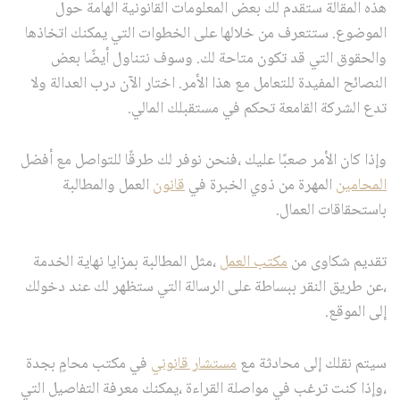
هذه المقالة ستقدم لك بعض المعلومات القانونية الهامة حول
الموضوع. ستتعرف من خلالها على الخطوات التي يمكنك اتخاذها
والحقوق التي قد تكون متاحة لك. وسوف نتناول أيضًا بعض
النصائح المفيدة للتعامل مع هذا الأمر. اختار الآن درب العدالة ولا
تدع الشركة القامعة تحكم في مستقبلك المالي.
وإذا كان الأمر صعبًا عليك ،فنحن نوفر لك طرقًا للتواصل مع أفضل
المحامين
المهرة من ذوي الخبرة في
قانون
العمل والمطالبة
باستحقاقات العمال.
تقديم شكاوى من
مكتب العمل
،مثل المطالبة بمزايا نهاية الخدمة
،عن طريق النقر ببساطة على الرسالة التي ستظهر لك عند دخولك
إلى الموقع.
سيتم نقلك إلى محادثة مع
مستشار قانوني
في مكتب محامٍ بجدة
،وإذا كنت ترغب في مواصلة القراءة ،يمكنك معرفة التفاصيل التي