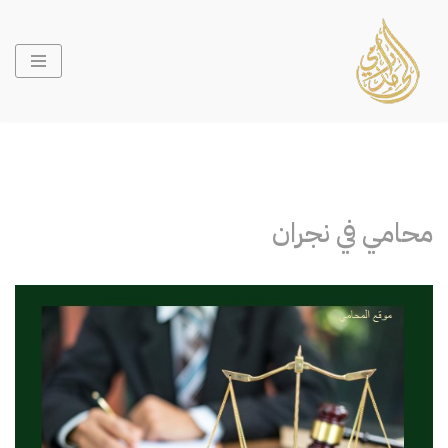
تخطى
إلى
المحتوى
محامي في نجران