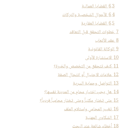
6.3
القضايا العمالية
6.4
الأحوال الشخصية والتركات
6.5
القضايا العقارية
7
خطوات التحقق قبل التعاقد
8
عقد الأتعاب
9
الوكالة القانونية
10
الاستشارة الأولى
11
كيف تتحقق من التخصص والخبرة؟
12
علامات الاحتيال أو انتحال الصفة
13
التواصل وحماية السرية
14
هل يجب اختيار محامٍ من المدينة نفسها؟
15
متى تختار مكتباً ومتى تختار محامياً فردياً؟
16
تغيير المحامي واستلام الملف
17
الشكاوى المهنية
18
أخطاء شائعة عند البحث