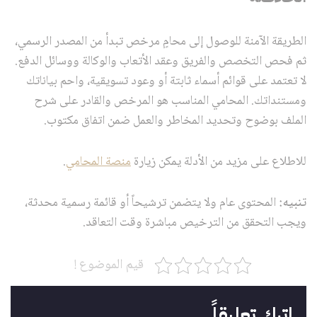
الطريقة الآمنة للوصول إلى محامٍ مرخص تبدأ من المصدر الرسمي،
ثم فحص التخصص والفريق وعقد الأتعاب والوكالة ووسائل الدفع.
لا تعتمد على قوائم أسماء ثابتة أو وعود تسويقية، واحم بياناتك
ومستنداتك. المحامي المناسب هو المرخص والقادر على شرح
الملف بوضوح وتحديد المخاطر والعمل ضمن اتفاق مكتوب.
للاطلاع على مزيد من الأدلة يمكن زيارة
منصة المحامي
.
تنبيه:
المحتوى عام ولا يتضمن ترشيحاً أو قائمة رسمية محدثة،
ويجب التحقق من الترخيص مباشرة وقت التعاقد.
قيم الموضوع !
اترك تعليقاً