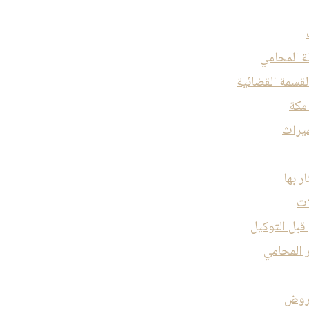
لة المحامي
لقسمة القضائية
 مكة
ميراث
ر بها
ات
قبل التوكيل
 المحامي
عروض