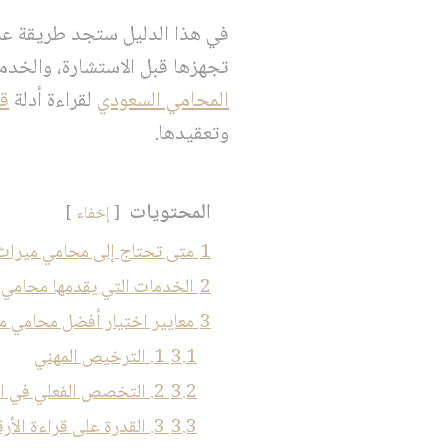
في هذا الدليل ستجد طريقة عمل
تجهزها قبل الاستشارة، والخدما
المحامي السعودي
لقراءة أدلة
قا
وتعقيدها.
المحتويات
إخفاء
1
متى تحتاج إلى محامي ميراث
2
الخدمات التي يقدمها محامي 
3
معايير اختيار أفضل محامي م
3.1
1. الترخيص المهني
3.2
2. التخصص الفعلي في التركات
3.3
3. القدرة على قراءة الأرقام والمستندات