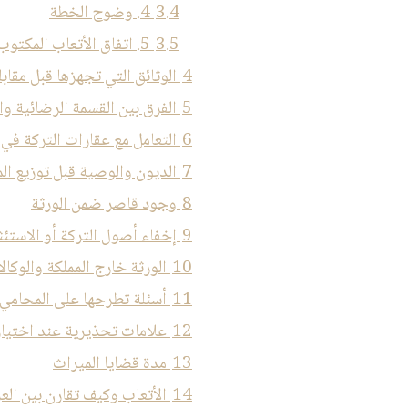
3.4
4. وضوح الخطة
3.5
5. اتفاق الأتعاب المكتوب
4
الوثائق التي تجهزها قبل مقاب
5
الفرق بين القسمة الرضائية وا
6
التعامل مع عقارات التركة في
7
الديون والوصية قبل توزيع ال
8
وجود قاصر ضمن الورثة
9
إخفاء أصول التركة أو الاستئثا
10
الورثة خارج المملكة والوكال
11
أسئلة تطرحها على المحامي 
12
علامات تحذيرية عند اختيار
13
مدة قضايا الميراث
14
الأتعاب وكيف تقارن بين ال