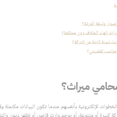
ة
صدار وثيقة الورثة؟
راث إنهاء الخلاف دون محكمة؟
ث نسبة ثابتة من التركة؟
 مناسب لقضيتي؟
محامي ميراث؟
خطوات الإلكترونية بأنفسهم عندما تكون البيانات مكتملة ولا
ة كبيرة أو متنوعة، أو يوجد وارث قاصر، أو تظهر ديون والتز