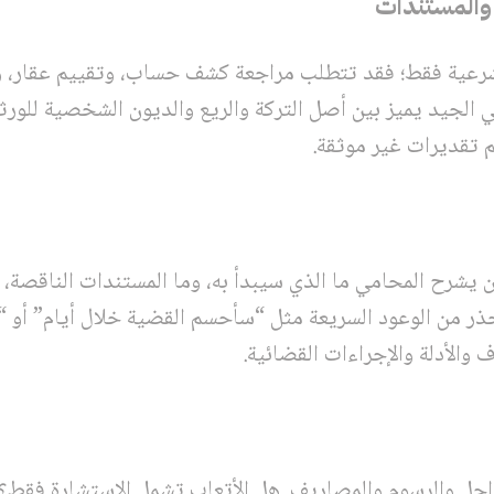
رعية فقط؛ فقد تتطلب مراجعة كشف حساب، وتقييم عقار، وع
 الجيد يميز بين أصل التركة والريع والديون الشخصية للور
تقديرات غير موثقة.
 يشرح المحامي ما الذي سيبدأ به، وما المستندات الناقصة،
حذر من الوعود السريعة مثل “سأحسم القضية خلال أيام” أو “ا
 والأدلة والإجراءات القضائية.
راحل والرسوم والمصاريف. هل الأتعاب تشمل الاستشارة فقط