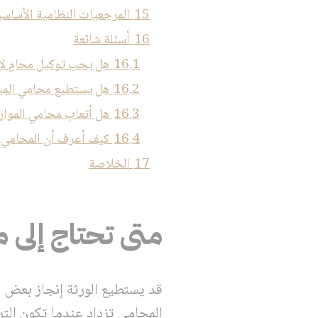
15
المرجعيات النظامية الأساسي
16
أسئلة شائعة
16.1
هل يجب توكيل محامٍ لإ
16.2
هل يستطيع محامي المي
16.3
هل أتعاب محامي المواري
16.4
كيف أعرف أن المحامي
17
الخلاصة
متى تحتاج إلى 
قد يستطيع الورثة إنجاز بعض ال
المحامي تزداد عندما تكون الترك