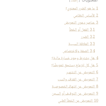
المحتويات
إخفاء
1
ما هو الضرر المعنوي؟
2
الأساس النظامي
3
عناصر دعوى التعويض
3.1
الفعل أو الخطأ
3.2
الضرر
3.3
العلاقة السببية
3.4
الصفة والاختصاص
4
هل يشترط وجود خسارة مالية؟
5
هل كل انزعاج يستحق تعويضًا؟
6
التعويض عن التشهير
7
التعويض عن القذف والسب
8
التعويض عن انتهاك الخصوصية
9
التعويض عن التوقيف أو السجن
10
التعويض عن الخطأ الطبي