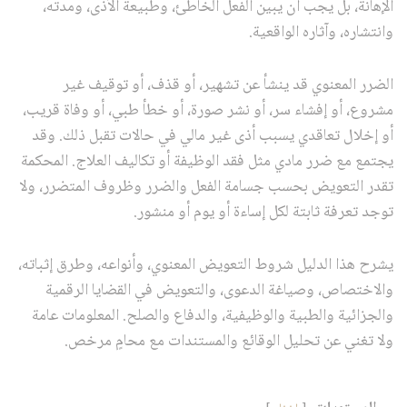
الإهانة، بل يجب أن يبين الفعل الخاطئ، وطبيعة الأذى، ومدته،
وانتشاره، وآثاره الواقعية.
الضرر المعنوي قد ينشأ عن تشهير، أو قذف، أو توقيف غير
مشروع، أو إفشاء سر، أو نشر صورة، أو خطأ طبي، أو وفاة قريب،
أو إخلال تعاقدي يسبب أذى غير مالي في حالات تقبل ذلك. وقد
يجتمع مع ضرر مادي مثل فقد الوظيفة أو تكاليف العلاج. المحكمة
تقدر التعويض بحسب جسامة الفعل والضرر وظروف المتضرر، ولا
توجد تعرفة ثابتة لكل إساءة أو يوم أو منشور.
يشرح هذا الدليل شروط التعويض المعنوي، وأنواعه، وطرق إثباته،
والاختصاص، وصياغة الدعوى، والتعويض في القضايا الرقمية
والجزائية والطبية والوظيفية، والدفاع والصلح. المعلومات عامة
ولا تغني عن تحليل الوقائع والمستندات مع محامٍ مرخص.