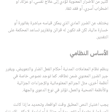
كثير من الأضرار المعنوية تؤدي إلى علاج نفسي، أو عزلة، أو
اضطراب أسري، أو فقد ثقة.
يختلف عن الضرر المادي الذي يمكن قياسه مباشرة بفاتورة أو
خسارة مالية، لكن قد تكون له قرائن وتقارير تساعد المحكمة على
التقدير.
الأساس النظامي
ينظم نظام المعاملات المدنية أحكام الفعل الضار والتعويض، ويقرر
جبر الضرر المعنوي ضمن نطاقه. كما توجد نصوص خاصة في
أنظمة أخرى، مثل الجرائم المعلوماتية والإجراءات الجزائية
والأنظمة الصحية والعمل، تؤثر في نوع الدعوى والجهة.
يجب اختيار النص المطبق وقت الواقعة، وتحديد ما إذا كانت
المسؤولية عقدية أو تقصيرية أو جزائية أو إدارية. لا يكفي الاستناد