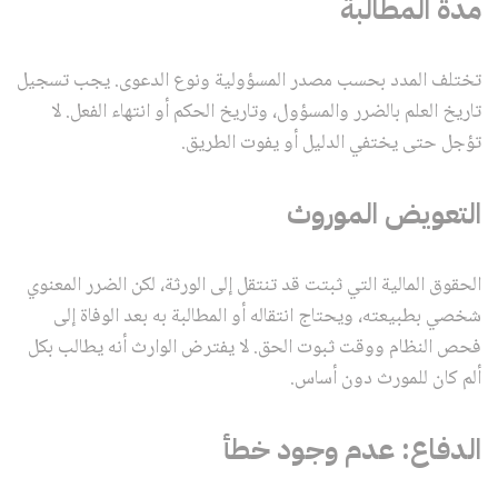
مدة المطالبة
تختلف المدد بحسب مصدر المسؤولية ونوع الدعوى. يجب تسجيل
تاريخ العلم بالضرر والمسؤول، وتاريخ الحكم أو انتهاء الفعل. لا
تؤجل حتى يختفي الدليل أو يفوت الطريق.
التعويض الموروث
الحقوق المالية التي ثبتت قد تنتقل إلى الورثة، لكن الضرر المعنوي
شخصي بطبيعته، ويحتاج انتقاله أو المطالبة به بعد الوفاة إلى
فحص النظام ووقت ثبوت الحق. لا يفترض الوارث أنه يطالب بكل
ألم كان للمورث دون أساس.
الدفاع: عدم وجود خطأ