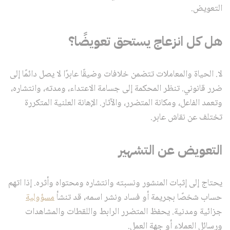
التعويض.
هل كل انزعاج يستحق تعويضًا؟
لا. الحياة والمعاملات تتضمن خلافات وضيقًا عابرًا لا يصل دائمًا إلى
ضرر قانوني. تنظر المحكمة إلى جسامة الاعتداء، ومدته، وانتشاره،
وتعمد الفاعل، ومكانة المتضرر، والآثار. الإهانة العلنية المتكررة
تختلف عن نقاش عابر.
التعويض عن التشهير
يحتاج إلى إثبات المنشور ونسبته وانتشاره ومحتواه وأثره. إذا اتهم
حساب شخصًا بجريمة أو فساد ونشر اسمه، قد تنشأ
مسؤولية
جزائية ومدنية. يحفظ المتضرر الرابط واللقطات والمشاهدات
ورسائل العملاء أو جهة العمل.