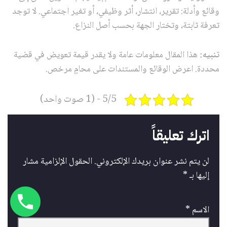
وقائع وأدلة: تقرير، انتشار، أثر وظيفي، أو تغير اجتماعي. لا توجد
تعرفة ثابتة، وتختار الجهة بحسب أصل النزاع.
تنبيه:
هذا المقال معلومات عامة ولا يقدر قيمة تعويض في قضية
محددة. اعرض الوقائع والمستندات على محامٍ مرخص.
5/5 - (1 صوت واحد)
اترك تعليقاً
لن يتم نشر عنوان بريدك الإلكتروني.
الحقول الإلزامية مشار
إليها بـ
*
الاسم
*