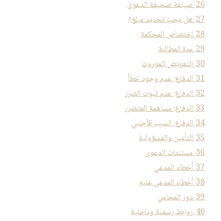
26
صياغة صحيفة الدعوى
27
هل يجب تحديد مبلغ؟
28
اختصاص المحكمة
29
مدة المطالبة
30
التعويض الموروث
31
الدفاع: عدم وجود خطأ
32
الدفاع: عدم ثبوت الضرر
33
الدفاع: مساهمة المتضرر
34
الدفاع: السبب الأجنبي
35
التأمين والمسؤولية
36
مستندات الدعوى
37
أخطاء المدعي
38
أخطاء المدعى عليه
39
دور المحامي
40
روابط رسمية وداخلية