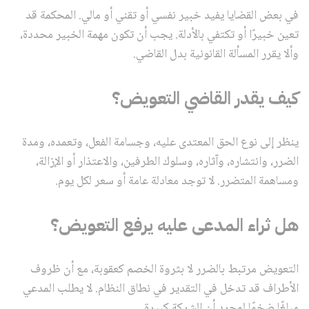
في بعض القضايا يفيد خبير نفسي أو تقني أو مالي. المحكمة قد
تعين خبيرًا أو تكتفي بالأدلة. يجب أن تكون مهمة الخبير محددة،
وألا يقرر المسألة القانونية بدل القاضي.
كيف يقدر القاضي التعويض؟
ينظر إلى نوع الحق المعتدى عليه، وجسامة الفعل، وتعمده، ومدة
الضرر، وانتشاره، وآثاره، وسلوك الطرفين، والاعتذار أو الإزالة،
ومساهمة المتضرر. لا توجد معادلة عامة أو سعر لكل يوم.
هل ثراء المدعى عليه يرفع التعويض؟
التعويض مرتبط بالضرر لا بثروة الخصم كعقوبة، مع أن ظروف
الأطراف قد تدخل في التقدير في نطاق النظام. لا يطلب المدعي
مبلغًا ضخمًا لمجرد أن الشركة كبيرة.