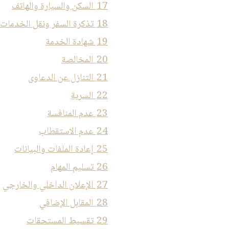
17
السكن والسيارة والهاتف
18
تذكرة السفر ونقل الخدمات
19
شهادة الخدمة
20
المخالصة
21
التنازل عن الدعاوى
22
السرية
23
عدم المنافسة
24
عدم الاستقطاب
25
إعادة الملفات والبيانات
26
تسليم المهام
27
الإعلان الداخلي والخارجي
28
المقابل الإضافي
29
تقسيط المستحقات