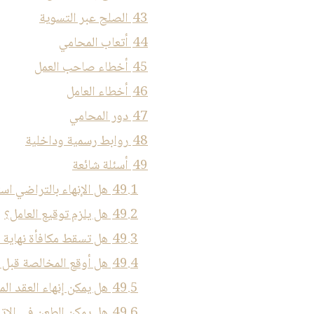
43
الصلح عبر التسوية
44
أتعاب المحامي
45
أخطاء صاحب العمل
46
أخطاء العامل
47
دور المحامي
48
روابط رسمية وداخلية
49
أسئلة شائعة
49.1
هل الإنهاء بالتراضي است
49.2
هل يلزم توقيع العامل؟
49.3
هل تسقط مكافأة نهاية 
49.4
هل أوقع المخالصة قبل 
49.5
هل يمكن إنهاء العقد ال
49.6
هل يمكن الطعن في الات