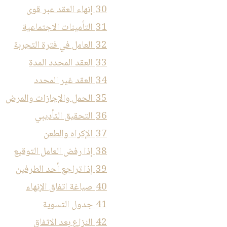
30
إنهاء العقد عبر قوى
31
التأمينات الاجتماعية
32
العامل في فترة التجربة
33
العقد المحدد المدة
34
العقد غير المحدد
35
الحمل والإجازات والمرض
36
التحقيق التأديبي
37
الإكراه والطعن
38
إذا رفض العامل التوقيع
39
إذا تراجع أحد الطرفين
40
صياغة اتفاق الإنهاء
41
جدول التسوية
42
النزاع بعد الاتفاق