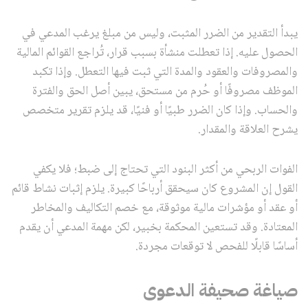
يبدأ التقدير من الضرر المثبت، وليس من مبلغ يرغب المدعي في
الحصول عليه. إذا تعطلت منشأة بسبب قرار، تُراجع القوائم المالية
والمصروفات والعقود والمدة التي ثبت فيها التعطل. وإذا تكبد
الموظف مصروفًا أو حُرم من مستحق، يبين أصل الحق والفترة
والحساب. وإذا كان الضرر طبيًا أو فنيًا، قد يلزم تقرير متخصص
يشرح العلاقة والمقدار.
الفوات الربحي من أكثر البنود التي تحتاج إلى ضبط؛ فلا يكفي
القول إن المشروع كان سيحقق أرباحًا كبيرة. يلزم إثبات نشاط قائم
أو عقد أو مؤشرات مالية موثوقة، مع خصم التكاليف والمخاطر
المعتادة. وقد تستعين المحكمة بخبير، لكن مهمة المدعي أن يقدم
أساسًا قابلًا للفحص لا توقعات مجردة.
صياغة صحيفة الدعوى