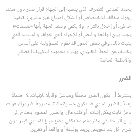
يحدد المدعي التصرف الذي ينسبه إلى الجهة: قرار صدر دون سند،
إجراء مخالف للاختصاص أو الشكل، امتناع غير مشروع، تنفيذ
خاطئ، أو إخلال بالتزام. ولا يكفي وصف الجهة بأنها «تعسفت»؛
يجب بيان الواقعة والنص أو الإجراء الذي خولف والمستند الذي
يثبت ذلك. وفي بعض الصور قد تقوم المسؤولية على أساس
يختلف عن الخطأ التقليدي، ويُترك تحديده للتكييف القضائي
والأنظمة الخاصة.
الضرر
يشترط أن يكون الضرر محققًا ومباشرًا وقابلًا للإثبات، لا احتمالًا
بعيدًا. الضرر المادي قد يكون خسارة مالية، مصروفًا ضروريًا، فوات
دخل ثابت يمكن إثباته، أو تلف مال. والضرر المعنوي يحتاج إلى
بيان أثر حقيقي وظروفه، ولا يكفي وضع مبلغ تقديري كبير دون
شرح. كل بند تعويض يربط بوثيقة أو واقعة أو تقرير.