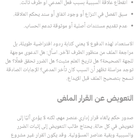
انقطاع علاقة السببية بسبب فعل المدعي أو طرف ثالث.
سبق الفصل في النزاع أو وجود اتفاق أو سند يحكم العلاقة.
عدم تقديم مستندات أصلية أو موثوقة تدعم الحساب.
الاستعداد لهذه الدفوع لا يعني كتابة ردود افتراضية طويلة، بل
مراجعة الملف من منظور الطرف الآخر. اسأل: هل الدعوى موجهة
للجهة الصحيحة؟ هل تاريخ العلم مثبت؟ هل الضرر تحقق فعلًا؟ هل
توجد مراسلة تظهر أن السبب كان تأخر المدعي؟ الإجابات الصادقة
تسمح بتصحيح الملف قبل الإيداع.
التعويض عن القرار الملغى
صدور حكم بإلغاء قرار إداري عنصر مهم، لكنه لا يؤدي آليًا إلى
تعويض في كل حالة. يحتاج طالب التعويض إلى إثبات الضرر
والسببية وبقية عناصر المسؤولية. وقد يكون القرار غير مشروع