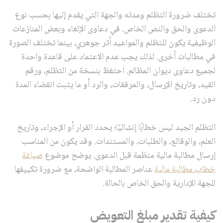
تختلف ضرورة التظلم ومدته والجهة التي يقدم إليها بحسب نوع
الدعوى والحق والنص الخاص. في دعاوى الإلغاء وبعض المنازعات
الوظيفية يكون للتظلم والمواعيد أثر جوهري، بينما تختلف الصورة
في مطالبات أخرى. لذلك يجب عدم الاعتماد على قاعدة واحدة
لجميع دعاوى ديوان المظالم. احتفظ بنسخة من التظلم، ورقم
القيد، وتاريخ الإرسال، والمرفقات، والرد أو ما يثبت انقضاء المدة
دون رد.
التظلم الجيد ليس خطابًا إنشائيًا؛ يحدد القرار أو الإجراء، وتاريخ
العلم، والوقائع، والطلبات، والمستندات. وقد يكون من المناسب
إرسال مطالبة مالية منظمة قبل الدعوى. يوضح موضوع
صياغة
خطاب مطالبة مالية
عناصر المطالبة الواضحة، مع ضرورة تكييفها
للجهة الإدارية والحق الخاص بالحالة.
كيفية تقدير مبلغ التعويض