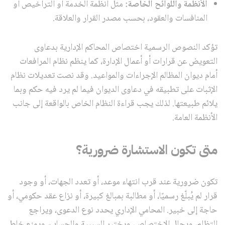
الأنظمة واللوائح الخاصة:
مثل أنظمة الخدمة أو التراخيص أو
المنافسات والعقود، بحسب مصدر القرار والعلاقة.
تؤكد النصوص الرسمية اختصاص المحاكم الإدارية بدعاوى
التعويض عن قرارات أو أعمال الإدارة، كما ينظم نظام المرافعات
أمام ديوان المظالم الإجراءات والمواعيد. وقد نصت تعديلات نظام
الإثبات على تطبيقه في دعاوى الديوان فيما لم يرد فيه حكم وبما
يلائم طبيعتها. لذلك يجب قراءة النظام الخاص بالواقعة إلى جانب
الأنظمة العامة.
متى تكون الاستشارة ضرورية؟
تكون ضرورية عند قرب انتهاء موعد، أو تعدد الجهات، أو وجود
قرار لم يُبلّغ رسميًا، أو مطالبة بمبالغ كبيرة، أو نزاع عقد حكومي، أو
حاجة إلى خبير. المحامي الإداري يحدد نوع الدعوى، ويراجع
التظلم، ويحلل الاختصاص، ويختبر السببية والحساب، ويمنع خلط