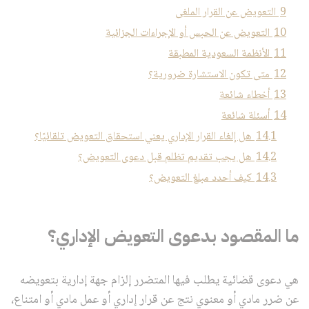
9
التعويض عن القرار الملغى
10
التعويض عن الحبس أو الإجراءات الجزائية
11
الأنظمة السعودية المطبقة
12
متى تكون الاستشارة ضرورية؟
13
أخطاء شائعة
14
أسئلة شائعة
14.1
هل إلغاء القرار الإداري يعني استحقاق التعويض تلقائيًا؟
14.2
هل يجب تقديم تظلم قبل دعوى التعويض؟
14.3
كيف أحدد مبلغ التعويض؟
ما المقصود بدعوى التعويض الإداري؟
هي دعوى قضائية يطلب فيها المتضرر إلزام جهة إدارية بتعويضه
عن ضرر مادي أو معنوي نتج عن قرار إداري أو عمل مادي أو امتناع،