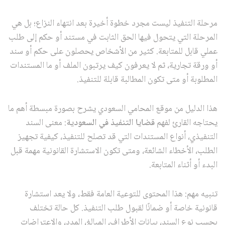
مرحلة التنفيذ ليست مجرد خطوة أخيرة بعد انتهاء النزاع؛ بل هي
المرحلة التي يتحول فيها الحق الثابت في مستند أو حكم إلى طلب
عملي قابل للمتابعة. كثير من الأشخاص يحصلون على حكم أو سند
أو ورقة تجارية، ثم لا يعرفون كيف يرتبون الملف أو ما المستندات
المطلوبة أو متى تكون المطالبة قابلة للتنفيذ.
هذا الدليل من موقع المحامي السعودي يشرح بصورة مبسطة أهم ما
يحتاجه القارئ لفهم
قضايا التنفيذ في السعودية
: معنى السند
التنفيذي، أنواع المستندات التي قد تصلح للتنفيذ، كيفية تجهيز
الطلب، الأخطاء الشائعة، ومتى تكون الاستشارة القانونية مهمة قبل
البدء أو أثناء المتابعة.
تنبيه مهم: هذا المحتوى للتوعية العامة فقط، ولا يعد استشارة
قانونية خاصة أو ضمانًا لقبول طلب التنفيذ. كل حالة تختلف
بحسب نوع السند، بيانات الأطراف، المبالغ، المدد، والاعتراضات