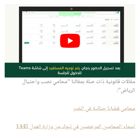
مقالات قانونية ذات صلة بمقالنا “محامي نصب واحتيال
الرياض”:
محامي قضايا جنائية في الخبر
اسماء المحامين المرخصين في تبوك من وزارة العدل 1445